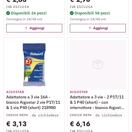
IVA ESCLUSA
IVA ESCLUSA
Disponibili 26 pezzi
Disponibili 58 pezzi
Consegna in 24/48 ore
Consegna in 24/48 ore
Aggiungi
Aggiungi
AIGOSTAR
AIGOSTAR
Adattatore a 3 vie 16A -
Adattatore a 3 vie - 2 P17/11
bianco Aigostar 2 vie P17/11
& 1 P40 (short) - con
& 1 via P40 (short) 218980
interruttore - bianco Aigostar
10A - 198510
da richiedere
da richiedere
CODICE MEPA
CODICE MEPA
€ 3,13
€ 6,16
IVA ESCLUSA
IVA ESCLUSA