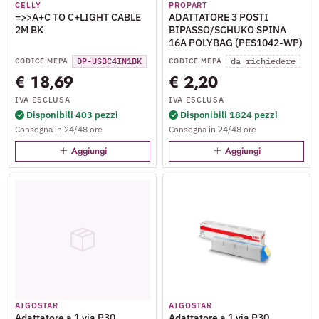
CELLY
PROPART
=>>A+C TO C+LIGHT CABLE
ADATTATORE 3 POSTI
2M BK
BIPASSO/SCHUKO SPINA
16A POLYBAG (PES1042-WP)
DP-USBC4IN1BK
da richiedere
CODICE MEPA
CODICE MEPA
€ 18,69
€ 2,20
IVA ESCLUSA
IVA ESCLUSA
Disponibili 403 pezzi
Disponibili 1824 pezzi
Consegna in 24/48 ore
Consegna in 24/48 ore
Aggiungi
Aggiungi
AIGOSTAR
AIGOSTAR
Adattatore a 1 via P30
Adattatore a 1 via P30