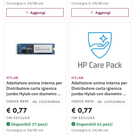
Consegna in 24/48 ore
Consegna in 24/48 ore
Aggiungi
Aggiungi
HYLAB
HYLAB
Adattatore anima interna per
Adattatore anima interna per
Distributore carta igienica
Distributore carta igienica
jumbo Hylab con diametro Ø
jumbo Hylab con diametro Ø
55 mm bianco - 0F171
80mm bianco - 0F017
da richiedere
da richiedere
CODICE MEPA
CODICE MEPA
€ 0,77
€ 0,77
IVA ESCLUSA
IVA ESCLUSA
Disponibili 27 pezzi
Disponibili 61 pezzi
Consegna in 24/48 ore
Consegna in 24/48 ore