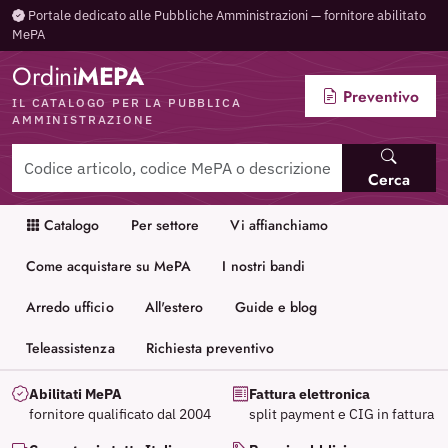
Portale dedicato alle Pubbliche Amministrazioni — fornitore abilitato
MePA
Ordini
MEPA
Preventivo
IL CATALOGO PER LA PUBBLICA
AMMINISTRAZIONE
Cerca
Catalogo
Per settore
Vi affianchiamo
Come acquistare su MePA
I nostri bandi
Arredo ufficio
All'estero
Guide e blog
Teleassistenza
Richiesta preventivo
Abilitati MePA
Fattura elettronica
fornitore qualificato dal 2004
split payment e CIG in fattura