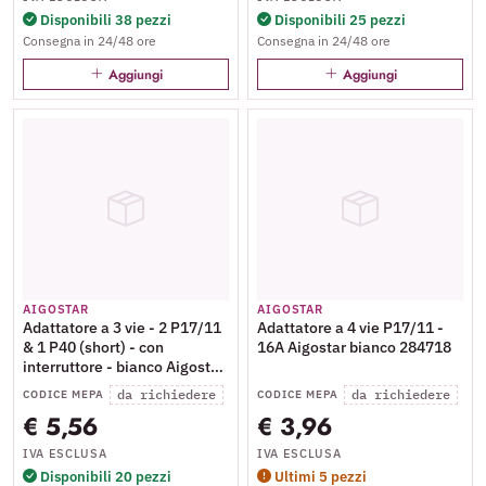
Disponibili 38 pezzi
Disponibili 25 pezzi
Consegna in 24/48 ore
Consegna in 24/48 ore
Aggiungi
Aggiungi
AIGOSTAR
AIGOSTAR
Adattatore a 3 vie - 2 P17/11
Adattatore a 4 vie P17/11 -
& 1 P40 (short) - con
16A Aigostar bianco 284718
interruttore - bianco Aigostar
16A - 198527
da richiedere
da richiedere
CODICE MEPA
CODICE MEPA
€ 5,56
€ 3,96
IVA ESCLUSA
IVA ESCLUSA
Disponibili 20 pezzi
Ultimi 5 pezzi