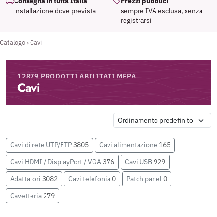
Consegna in tutta Italia
Prezzi pubblici
installazione dove prevista
sempre IVA esclusa, senza
registrarsi
Catalogo
›
Cavi
12879 PRODOTTI ABILITATI MEPA
Cavi
Cavi di rete UTP/FTP
3805
Cavi alimentazione
165
Cavi HDMI / DisplayPort / VGA
376
Cavi USB
929
Adattatori
3082
Cavi telefonia
0
Patch panel
0
Cavetteria
279