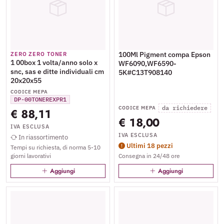
100Ml Pigment compa Epson
ZERO ZERO TONER
1 00box 1 volta/anno solo x
WF6090,WF6590-
snc, sas e ditte individuali cm
5K#C13T908140
20x20x55
CODICE MEPA
DP-00TONEREXPR1
da richiedere
CODICE MEPA
€ 88,11
€ 18,00
IVA ESCLUSA
IVA ESCLUSA
In riassortimento
Ultimi 18 pezzi
Tempi su richiesta, di norma 5-10
giorni lavorativi
Consegna in 24/48 ore
Aggiungi
Aggiungi