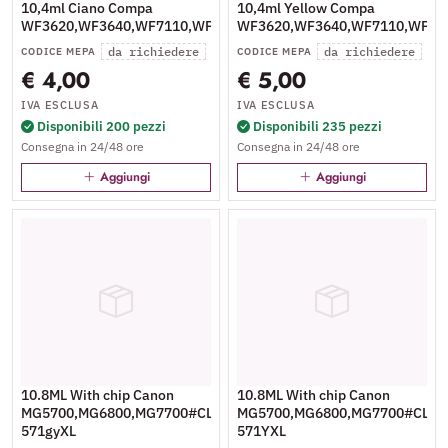
10,4ml Ciano Compa
10,4ml Yellow Compa
WF3620,WF3640,WF7110,WF7610,WF7620#27XL
WF3620,WF3640,WF7110,WF76
da richiedere
da richiedere
CODICE MEPA
CODICE MEPA
€ 4,00
€ 5,00
IVA ESCLUSA
IVA ESCLUSA
Disponibili 200 pezzi
Disponibili 235 pezzi
Consegna in 24/48 ore
Consegna in 24/48 ore
Aggiungi
Aggiungi
10.8ML With chip Canon
10.8ML With chip Canon
MG5700,MG6800,MG7700#CLI-
MG5700,MG6800,MG7700#CLI-
571gyXL
571YXL