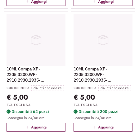
Aggiungi
Aggiungi
10ML Compa XP-
10ML Compa XP-
2205,3200,WF-
2205,3200,WF-
2910,2930,2935-
2910,2930,2935-
0.5K#C13T10H24010
0.5K#C13T10H34010
da richiedere
da richiedere
CODICE MEPA
CODICE MEPA
€ 5,00
€ 5,00
IVA ESCLUSA
IVA ESCLUSA
Disponibili 62 pezzi
Disponibili 200 pezzi
Consegna in 24/48 ore
Consegna in 24/48 ore
Aggiungi
Aggiungi