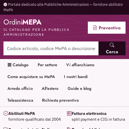
Portale dedicato alle Pubbliche Amministrazioni — fornitore abilitato
MePA
Ordini
MEPA
Preventivo
IL CATALOGO PER LA PUBBLICA
AMMINISTRAZIONE
Cerca
Catalogo
Per settore
Vi affianchiamo
Come acquistare su MePA
I nostri bandi
Arredo ufficio
All'estero
Guide e blog
Teleassistenza
Richiesta preventivo
Abilitati MePA
Fattura elettronica
fornitore qualificato dal 2004
split payment e CIG in fattura