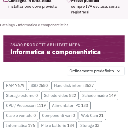
Consegna in tutta Italia
Prezzi pubblici
installazione dove prevista
sempre IVA esclusa, senza
registrarsi
Catalogo
›
Informatica e componentistica
39430 PRODOTTI ABILITATI MEPA
Informatica e componentistica
RAM
7679
SSD
2580
Hard disk interni
3527
Storage esterno
0
Schede video
822
Schede madre
149
CPU / Processori
1119
Alimentatori PC
133
Case e ventole
0
Componenti vari
0
Web Cam
21
Informatica
176
Pile e batterie
184
Storage
33