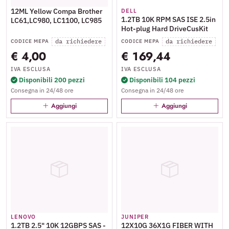
12ML Yellow Compa Brother
DELL
1.2TB 10K RPM SAS ISE 2.5in
LC61,LC980, LC1100, LC985
Hot-plug Hard DriveCusKit
da richiedere
da richiedere
CODICE MEPA
CODICE MEPA
€ 4,00
€ 169,44
IVA ESCLUSA
IVA ESCLUSA
Disponibili 200 pezzi
Disponibili 104 pezzi
Consegna in 24/48 ore
Consegna in 24/48 ore
Aggiungi
Aggiungi
LENOVO
JUNIPER
1.2TB 2.5" 10K 12GBPS SAS -
12X10G 36X1G FIBER WITH