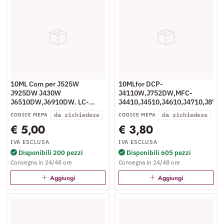
10ML Com per J525W
10MLfor DCP-
J925DW J430W
J4110W,J752DW,MFC-
J6510DW,J6910DW. LC-
J4410,J4510,J4610,J4710,J870
1240Y
da richiedere
da richiedere
CODICE MEPA
CODICE MEPA
€ 5,00
€ 3,80
IVA ESCLUSA
IVA ESCLUSA
Disponibili 200 pezzi
Disponibili 605 pezzi
Consegna in 24/48 ore
Consegna in 24/48 ore
Aggiungi
Aggiungi