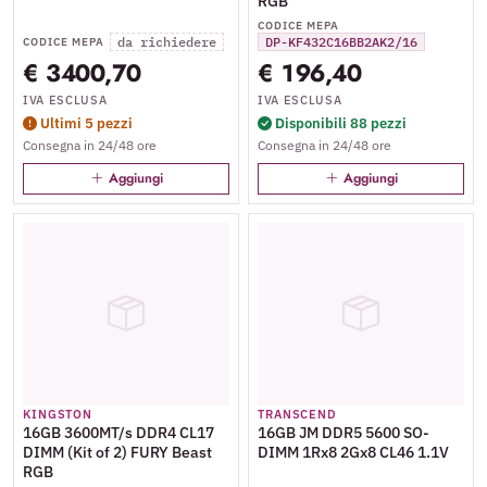
RGB
CODICE MEPA
da richiedere
DP-KF432C16BB2AK2/16
CODICE MEPA
€ 3400,70
€ 196,40
IVA ESCLUSA
IVA ESCLUSA
Ultimi 5 pezzi
Disponibili 88 pezzi
Consegna in 24/48 ore
Consegna in 24/48 ore
Aggiungi
Aggiungi
KINGSTON
TRANSCEND
16GB 3600MT/s DDR4 CL17
16GB JM DDR5 5600 SO-
DIMM (Kit of 2) FURY Beast
DIMM 1Rx8 2Gx8 CL46 1.1V
RGB