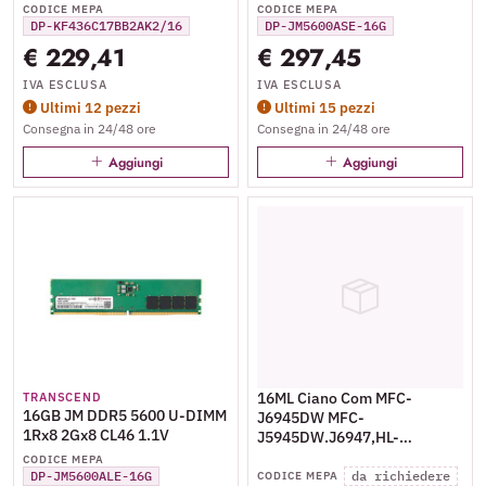
CODICE MEPA
CODICE MEPA
DP-KF436C17BB2AK2/16
DP-JM5600ASE-16G
€ 229,41
€ 297,45
IVA ESCLUSA
IVA ESCLUSA
Ultimi 12 pezzi
Ultimi 15 pezzi
Consegna in 24/48 ore
Consegna in 24/48 ore
Aggiungi
Aggiungi
16ML Ciano Com MFC-
TRANSCEND
16GB JM DDR5 5600 U-DIMM
J6945DW MFC-
1Rx8 2Gx8 CL46 1.1V
J5945DW.J6947,HL-
J6000DW-1.5K
CODICE MEPA
DP-JM5600ALE-16G
da richiedere
CODICE MEPA