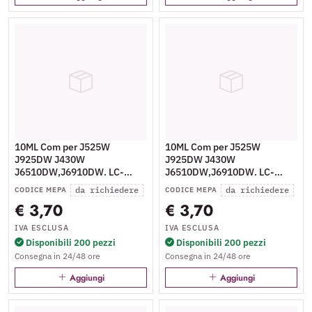
10ML Com per J525W
10ML Com per J525W
J925DW J430W
J925DW J430W
J6510DW,J6910DW. LC-
J6510DW,J6910DW. LC-
1240C
1240M
da richiedere
da richiedere
CODICE MEPA
CODICE MEPA
€ 3,70
€ 3,70
IVA ESCLUSA
IVA ESCLUSA
Disponibili 200 pezzi
Disponibili 200 pezzi
Consegna in 24/48 ore
Consegna in 24/48 ore
Aggiungi
Aggiungi