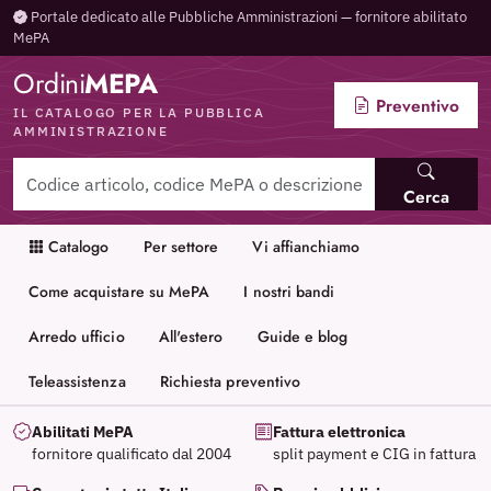
Portale dedicato alle Pubbliche Amministrazioni — fornitore abilitato
MePA
Ordini
MEPA
Preventivo
IL CATALOGO PER LA PUBBLICA
AMMINISTRAZIONE
Cerca
Catalogo
Per settore
Vi affianchiamo
Come acquistare su MePA
I nostri bandi
Arredo ufficio
All'estero
Guide e blog
Teleassistenza
Richiesta preventivo
Abilitati MePA
Fattura elettronica
fornitore qualificato dal 2004
split payment e CIG in fattura