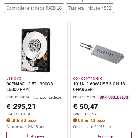
Controller e schede RAID
16
Tastiera - Mouse
4892
LENOVO
CONCEPTRONIC
00FN460 - 2.5" - 300GB -
10-IN-1 60W USB 3.0 HUB
15000 RPM
CHARGER
da richiedere
DP-HUBBIES18G
CODICE MEPA
CODICE MEPA
€ 295,21
€ 50,47
IVA ESCLUSA
IVA ESCLUSA
Ultimi 3 pezzi
Ultimi 13 pezzi
Consegna in 24/48 ore
Consegna in 24/48 ore
Aggiungi
Aggiungi