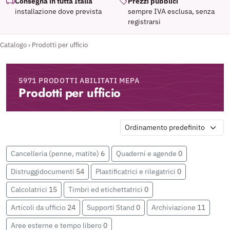
Consegna in tutta Italia
Prezzi pubblici
installazione dove prevista
sempre IVA esclusa, senza
registrarsi
Catalogo
›
Prodotti per ufficio
5971 PRODOTTI ABILITATI MEPA
Prodotti per ufficio
Cancelleria (penne, matite)
6
Quaderni e agende
0
Distruggidocumenti
54
Plastificatrici e rilegatrici
0
Calcolatrici
15
Timbri ed etichettatrici
0
Articoli da ufficio
24
Supporti Stand
0
Archiviazione
11
Aree esterne e tempo libero
0