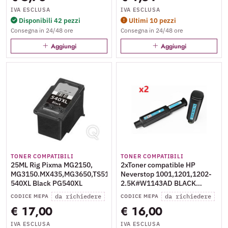
IVA ESCLUSA
IVA ESCLUSA
Disponibili 42 pezzi
Ultimi 10 pezzi
Consegna in 24/48 ore
Consegna in 24/48 ore
Aggiungi
Aggiungi
TONER COMPATIBILI
TONER COMPATIBILI
25ML Rig Pixma MG2150,
2xToner compatible HP
MG3150.MX435,MG3650,TS5100#PG-
Neverstop 1001,1201,1202-
540XL Black PG540XL
2.5K#W1143AD BLACK
HPNS143AX2
da richiedere
da richiedere
CODICE MEPA
CODICE MEPA
€ 17,00
€ 16,00
IVA ESCLUSA
IVA ESCLUSA