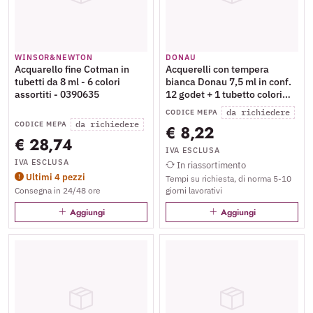
WINSOR&NEWTON
DONAU
Acquarello fine Cotman in
Acquerelli con tempera
tubetti da 8 ml - 6 colori
bianca Donau 7,5 ml in conf.
assortiti - 0390635
12 godet + 1 tubetto colori
assortiti - 330204
da richiedere
CODICE MEPA
da richiedere
CODICE MEPA
€ 8,22
€ 28,74
IVA ESCLUSA
IVA ESCLUSA
In riassortimento
Ultimi 4 pezzi
Tempi su richiesta, di norma 5-10
Consegna in 24/48 ore
giorni lavorativi
Aggiungi
Aggiungi