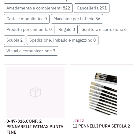
Arredamento e complementi
822
Cancelleria
291
Carta e modulistica
0
Macchine per l'ufficio
56
Prodotti per comunità
0
Regalo
0
Scrittura e correzione
6
Scuola
2
Spedizione, imballo e magazzino
0
Visual e comunicazione
3
0-47-316,CONF. 2
LEBEZ
12 PENNELLI PURA SETOLA 2
PENNARELLI FATMAX PUNTA
FINE