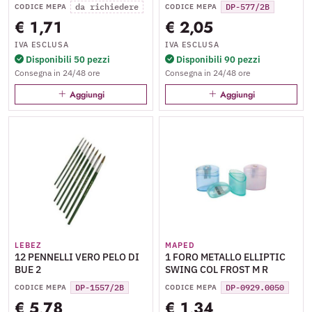
da richiedere
DP-577/2B
CODICE MEPA
CODICE MEPA
€ 1,71
€ 2,05
IVA ESCLUSA
IVA ESCLUSA
Disponibili 50 pezzi
Disponibili 90 pezzi
Consegna in 24/48 ore
Consegna in 24/48 ore
Aggiungi
Aggiungi
LEBEZ
MAPED
12 PENNELLI VERO PELO DI
1 FORO METALLO ELLIPTIC
BUE 2
SWING COL FROST M R
DP-1557/2B
DP-0929.0050
CODICE MEPA
CODICE MEPA
€ 5,78
€ 1,34