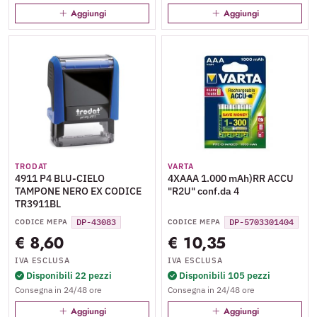
Aggiungi
Aggiungi
TRODAT
VARTA
4911 P4 BLU-CIELO
4XAAA 1.000 mAh)RR ACCU
TAMPONE NERO EX CODICE
"R2U" conf.da 4
TR3911BL
DP-43083
DP-5703301404
CODICE MEPA
CODICE MEPA
€ 8,60
€ 10,35
IVA ESCLUSA
IVA ESCLUSA
Disponibili 22 pezzi
Disponibili 105 pezzi
Consegna in 24/48 ore
Consegna in 24/48 ore
Aggiungi
Aggiungi