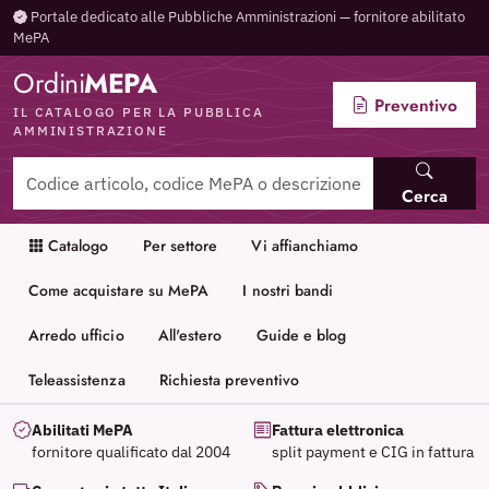
Portale dedicato alle Pubbliche Amministrazioni — fornitore abilitato
MePA
Ordini
MEPA
Preventivo
IL CATALOGO PER LA PUBBLICA
AMMINISTRAZIONE
Cerca
Catalogo
Per settore
Vi affianchiamo
Come acquistare su MePA
I nostri bandi
Arredo ufficio
All'estero
Guide e blog
Teleassistenza
Richiesta preventivo
Abilitati MePA
Fattura elettronica
fornitore qualificato dal 2004
split payment e CIG in fattura