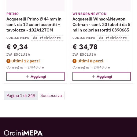
PRIMO
WINSOR&NEWTON
Acquerelli Primo Ø 44 mm in
Acquerelli Winsor&Newton
conf. da 12 colori assortiti +
Cotman - conf. 20 tubetti da 5
tavolozza - 102A12TOM
ml in colori assortiti 0390665
da richiedere
da richiedere
CODICE MEPA
CODICE MEPA
€ 9,34
€ 34,78
IVA ESCLUSA
IVA ESCLUSA
Ultimi 12 pezzi
Ultimi 8 pezzi
Consegna in 24/48 ore
Consegna in 24/48 ore
Aggiungi
Aggiungi
Pagina 1 di 249
Successiva
Ordini
MEPA