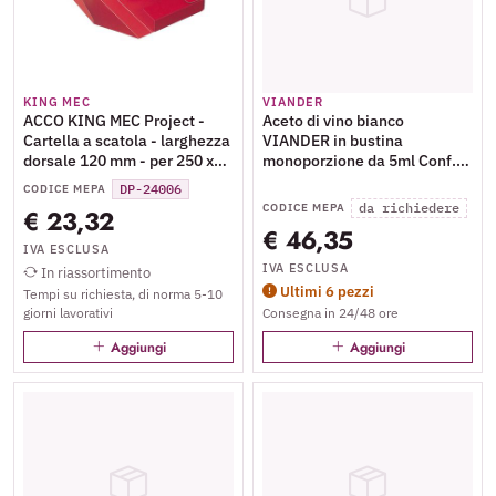
KING MEC
VIANDER
ACCO KING MEC Project -
Aceto di vino bianco
Cartella a scatola - larghezza
VIANDER in bustina
dorsale 120 mm - per 250 x
monoporzione da 5ml Conf.
350 mm - giallo
250 pezzi - 01-0036
DP-24006
CODICE MEPA
da richiedere
CODICE MEPA
€ 23,32
€ 46,35
IVA ESCLUSA
IVA ESCLUSA
In riassortimento
Ultimi 6 pezzi
Tempi su richiesta, di norma 5-10
giorni lavorativi
Consegna in 24/48 ore
Aggiungi
Aggiungi