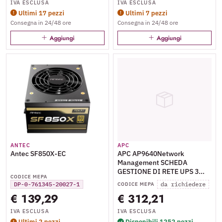
IVA ESCLUSA
IVA ESCLUSA
Ultimi 17 pezzi
Ultimi 7 pezzi
Consegna in 24/48 ore
Consegna in 24/48 ore
Aggiungi
Aggiungi
ANTEC
APC
Antec SF850X-EC
APC AP9640Network
Management SCHEDA
GESTIONE DI RETE UPS 3
CODICE MEPA
CON L'ARRESTO DELLA RETE
DP-0-761345-20027-1
da richiedere
CODICE MEPA
POWERCHUTE INTERFACCIA
€ 139,29
€ 312,21
HOST SMARTSLOT
IVA ESCLUSA
IVA ESCLUSA
Ultimi 2 pezzi
Disponibili 1252 pezzi