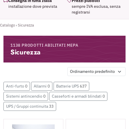
Consegna in tutta Italia
Prezzi pubblici
installazione dove prevista
sempre IVA esclusa, senza
registrarsi
Catalogo
›
Sicurezza
1138 PRODOTTI ABILITATI MEPA
Sicurezza
Anti-furto
0
Allarmi
0
Batterie UPS
637
Sistemi antincendio
0
Casseforti e armadi blindati
0
UPS / Gruppi continuita
33