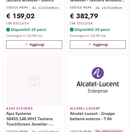
con schermo touch - nera
da richiedere
da richiedere
CODICE MEPA
CODICE MEPA
€ 159,02
€ 382,79
IVA ESCLUSA
IVA ESCLUSA
Disponibili 25 pezzi
Disponibili 20 pezzi
Consegna in 24/48 ore
Consegna in 24/48 ore
Aggiungi
Aggiungi
AJAX SYSTEMS
ALCATEL-LUCENT
Ajax Systems
Alcatel-Lucent - Gruppo
58455.148.WH1 Tastiera
batterie esterno - 7 Ah
TouchScreen Jeweller -
tastiera wireless con
da richiedere
DP-3EH76156AA
CODICE MEPA
CODICE MEPA