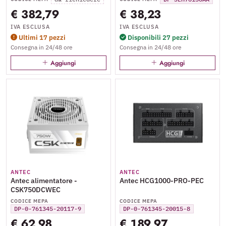
schermo touch - bianco
€ 382,79
€ 38,23
IVA ESCLUSA
IVA ESCLUSA
Ultimi 17 pezzi
Disponibili 27 pezzi
Consegna in 24/48 ore
Consegna in 24/48 ore
Aggiungi
Aggiungi
ANTEC
ANTEC
Antec alimentatore -
Antec HCG1000-PRO-PEC
CSK750DCWEC
CODICE MEPA
CODICE MEPA
DP-0-761345-20117-9
DP-0-761345-20015-8
€ 62,98
€ 189,97