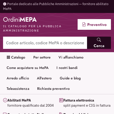
Portale dedicato alle Pubbliche Amministrazioni — fornitore abilitato
MePA
Ordini
MEPA
Preventivo
IL CATALOGO PER LA PUBBLICA
AMMINISTRAZIONE
Cerca
Catalogo
Per settore
Vi affianchiamo
Come acquistare su MePA
I nostri bandi
Arredo ufficio
All'estero
Guide e blog
Teleassistenza
Richiesta preventivo
Abilitati MePA
Fattura elettronica
fornitore qualificato dal 2004
split payment e CIG in fattura