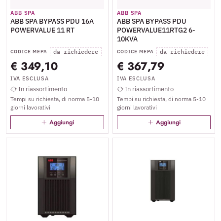
ABB SPA
ABB SPA
ABB SPA BYPASS PDU 16A
ABB SPA BYPASS PDU
POWERVALUE 11 RT
POWERVALUE11RTG2 6-
10KVA
da richiedere
da richiedere
CODICE MEPA
CODICE MEPA
€ 349,10
€ 367,79
IVA ESCLUSA
IVA ESCLUSA
In riassortimento
In riassortimento
Tempi su richiesta, di norma 5-10
Tempi su richiesta, di norma 5-10
giorni lavorativi
giorni lavorativi
Aggiungi
Aggiungi