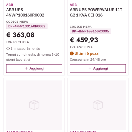
ABB
ABB
ABB UPS -
ABB UPS POWERVALUE 11T
4NWP100160R0002
G2 1 KVA CEI 016
CODICE MEPA
DP-4NWP100160R0002
CODICE MEPA
DP-4NWP100160R0005
€ 363,08
€ 459,93
IVA ESCLUSA
IVA ESCLUSA
In riassortimento
Ultimi 6 pezzi
Tempi su richiesta, di norma 5-10
giorni lavorativi
Consegna in 24/48 ore
Aggiungi
Aggiungi