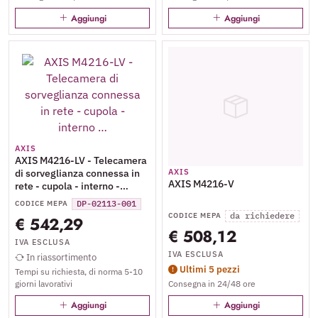
Aggiungi
Aggiungi
AXIS
AXIS M4216-LV - Telecamera
di sorveglianza connessa in
AXIS
AXIS M4216-V
rete - cupola - interno -
vandal resistant / impact
DP-02113-001
CODICE MEPA
resistant / dust resistant /
da richiedere
CODICE MEPA
€ 542,29
water resistant - colore
€ 508,12
(Giorno e notte) - 4 MP - 2304
IVA ESCLUSA
x 1728 - 720p, 1080p - iride
IVA ESCLUSA
In riassortimento
fissa - variazione focale -
Ultimi 5 pezzi
Tempi su richiesta, di norma 5-10
audio - HDMI - LAN 10/100 -
giorni lavorativi
Consegna in 24/48 ore
MJPEG, H.264, AVC, HEVC,
H.265, MPEG-4 Part 10,
Aggiungi
Aggiungi
MPEG-H Part 2 - PoE Plus