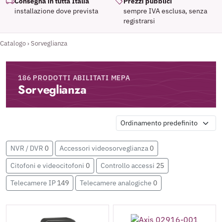
Consegna in tutta Italia
Prezzi pubblici
installazione dove prevista
sempre IVA esclusa, senza
registrarsi
Catalogo
›
Sorveglianza
186 PRODOTTI ABILITATI MEPA
Sorveglianza
NVR / DVR
0
Accessori videosorveglianza
0
Citofoni e videocitofoni
0
Controllo accessi
25
Telecamere IP
149
Telecamere analogiche
0