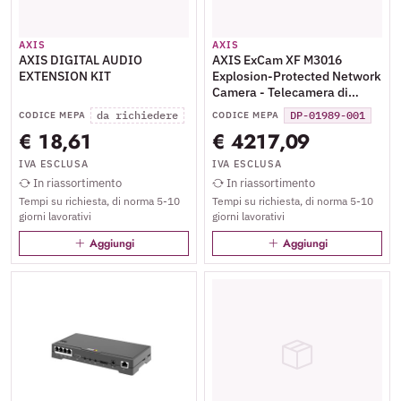
AXIS
AXIS
AXIS DIGITAL AUDIO
AXIS ExCam XF M3016
EXTENSION KIT
Explosion-Protected Network
Camera - Telecamera di
sorveglianza connessa in rete
da richiedere
DP-01989-001
CODICE MEPA
CODICE MEPA
- per esterno, interno - a
€ 18,61
€ 4217,09
prova di esplosione - colore
(Giorno e notte) - 0,3 MP -
IVA ESCLUSA
IVA ESCLUSA
2304 x 1296 - iride fissa -
In riassortimento
In riassortimento
focale fisso - LAN 10/100 -
Tempi su richiesta, di norma 5-10
Tempi su richiesta, di norma 5-10
MPEG-4, MJPEG, H.264, AVC,
giorni lavorativi
giorni lavorativi
H.265 - PoE
Aggiungi
Aggiungi