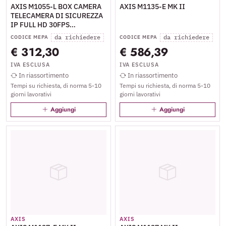
AXIS M1055-L BOX CAMERA
AXIS M1135-E MK II
TELECAMERA DI SICUREZZA
IP FULL HD 30FPS
MICROFONO E
da richiedere
da richiedere
CODICE MEPA
CODICE MEPA
ALTOPARLANTI
€ 312,30
€ 586,39
INCORPORATI LETTORE DI
SCHEDE MICRO SD PORTA
IVA ESCLUSA
IVA ESCLUSA
LAN ETHERNET RJ-45
In riassortimento
In riassortimento
MODALITA GIORNO NOTTE
Tempi su richiesta, di norma 5-10
Tempi su richiesta, di norma 5-10
BIANCO
giorni lavorativi
giorni lavorativi
Aggiungi
Aggiungi
AXIS
AXIS