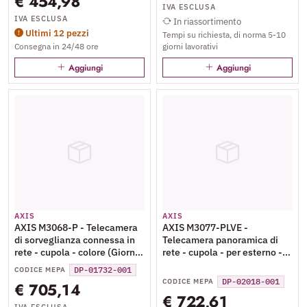
€ 454,98
- 2688 x 1520 - 1440p - iride
10/100 - MPEG-4, MJPEG,
IVA ESCLUSA
fissa - focale fisso - LAN
H.264, AVC, HEVC, H.265,
IVA ESCLUSA
In riassortimento
10/100 - MPEG-4, MJPEG,
MPEG-H Part 2 - PoE Plus
Ultimi 12 pezzi
Tempi su richiesta, di norma 5-10
H.264, AVC, HEVC, H.265,
Class 3
Consegna in 24/48 ore
giorni lavorativi
MPEG-H Part 2 - PoE Plus
Class 3
Aggiungi
Aggiungi
AXIS
AXIS
AXIS M3068-P - Telecamera
AXIS M3077-PLVE -
di sorveglianza connessa in
Telecamera panoramica di
rete - cupola - colore (Giorno
rete - cupola - per esterno -
e notte) - 12 MP - 2880 x 2880
resistente a atti vandalici /
DP-01732-001
CODICE MEPA
- iride fissa - focale fisso -
impermeabile - colore
DP-02018-001
CODICE MEPA
€ 705,14
audio - LAN 10/100 - MJPEG,
(Giorno e notte) - 6 MP - 2016
€ 722,61
H.264, H.265, MPEG-4 AVC -
x 2016 - iride fissa - focale
IVA ESCLUSA