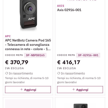
AXIS
Axis 02916-001
APC
APC NetBotz Camera Pod 165
- Telecamera di sorveglianza
connessa in rete - colore - 12
V c.c. / PoE
DP-NBPD0165
DP-02916-001
CODICE MEPA
CODICE MEPA
€ 370,79
€ 416,17
IVA ESCLUSA
IVA ESCLUSA
In riassortimento
In riassortimento
Tempi su richiesta, di norma 5-10
Tempi su richiesta, di norma 5-10
giorni lavorativi
giorni lavorativi
Aggiungi
Aggiungi