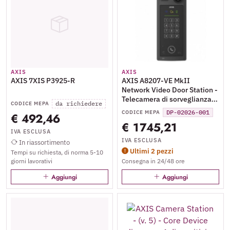
AXIS
AXIS
AXIS 7XIS P3925-R
AXIS A8207-VE MkII
Network Video Door Station -
Telecamera di sorveglianza
da richiedere
CODICE MEPA
connessa in rete - colore
DP-02026-001
CODICE MEPA
€ 492,46
(Giorno e notte) - 6 MP - 3072
€ 1745,21
x 2048 - iride fissa - focale
IVA ESCLUSA
fisso - audio - LAN 10/100 -
IVA ESCLUSA
In riassortimento
MPEG-4, MJPEG, H.264, AVC
Ultimi 2 pezzi
Tempi su richiesta, di norma 5-10
- CC 8 - 28 V / PoE+
giorni lavorativi
Consegna in 24/48 ore
Aggiungi
Aggiungi