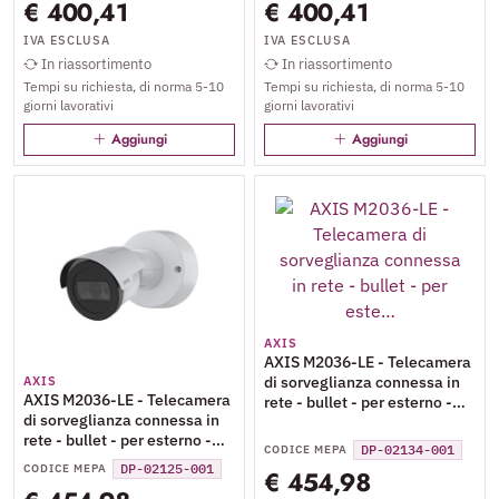
€ 400,41
€ 400,41
IVA ESCLUSA
IVA ESCLUSA
In riassortimento
In riassortimento
Tempi su richiesta, di norma 5-10
Tempi su richiesta, di norma 5-10
giorni lavorativi
giorni lavorativi
Aggiungi
Aggiungi
AXIS
AXIS M2036-LE - Telecamera
di sorveglianza connessa in
AXIS
AXIS M2036-LE - Telecamera
rete - bullet - per esterno -
di sorveglianza connessa in
resistente alle intemperie -
rete - bullet - per esterno -
colore (Giorno e notte) - 4 MP
DP-02134-001
CODICE MEPA
resistente alle intemperie -
- 2688 x 1520 - 1440p - iride
DP-02125-001
CODICE MEPA
€ 454,98
colore (Giorno e notte) - 4 MP
fissa - focale fisso - LAN