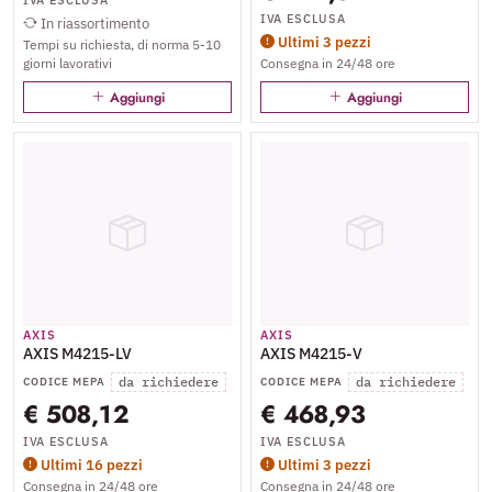
PoE
fisso - audio - MJPEG, H.264,
IVA ESCLUSA
In riassortimento
H.265 - PoE Class 3
Ultimi 3 pezzi
Tempi su richiesta, di norma 5-10
giorni lavorativi
Consegna in 24/48 ore
Aggiungi
Aggiungi
AXIS
AXIS
AXIS M4215-LV
AXIS M4215-V
da richiedere
da richiedere
CODICE MEPA
CODICE MEPA
€ 508,12
€ 468,93
IVA ESCLUSA
IVA ESCLUSA
Ultimi 16 pezzi
Ultimi 3 pezzi
Consegna in 24/48 ore
Consegna in 24/48 ore