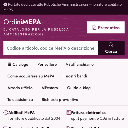
Portale dedicato alle Pubbliche Amministrazioni — fornitore abilitato
MePA
Ordini
MEPA
Preventivo
IL CATALOGO PER LA PUBBLICA
AMMINISTRAZIONE
Cerca
Catalogo
Per settore
Vi affianchiamo
Come acquistare su MePA
I nostri bandi
Arredo ufficio
All'estero
Guide e blog
Teleassistenza
Richiesta preventivo
Abilitati MePA
Fattura elettronica
fornitore qualificato dal 2004
split payment e CIG in fattura