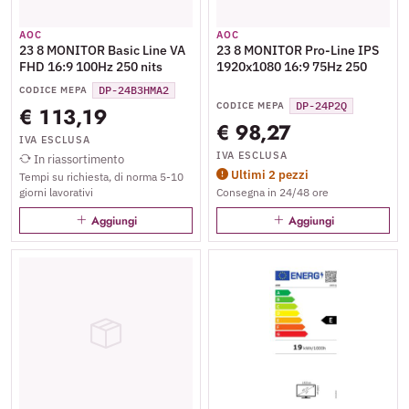
AOC
AOC
23 8 MONITOR Basic Line VA
23 8 MONITOR Pro-Line IPS
FHD 16:9 100Hz 250 nits
1920x1080 16:9 75Hz 250
DP-24B3HMA2
CODICE MEPA
DP-24P2Q
CODICE MEPA
€ 113,19
€ 98,27
IVA ESCLUSA
IVA ESCLUSA
In riassortimento
Ultimi 2 pezzi
Tempi su richiesta, di norma 5-10
giorni lavorativi
Consegna in 24/48 ore
Aggiungi
Aggiungi