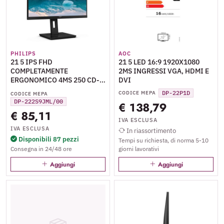
PHILIPS
AOC
21 5 IPS FHD
21 5 LED 16:9 1920X1080
COMPLETAMENTE
2MS INGRESSI VGA, HDMI E
ERGONOMICO 4MS 250 CD-
DVI
M2 VGA DVI DP HDMI
DP-22P1D
CODICE MEPA
CODICE MEPA
MULTIMEDIALE VESA
DP-222S9JML/00
€ 138,79
ADAPTIVE SYNC 3 SIDE
€ 85,11
FRAMELESS
IVA ESCLUSA
IVA ESCLUSA
In riassortimento
Disponibili 87 pezzi
Tempi su richiesta, di norma 5-10
Consegna in 24/48 ore
giorni lavorativi
Aggiungi
Aggiungi