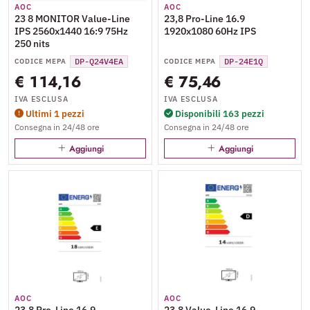
AOC
AOC
23 8 MONITOR Value-Line
23,8 Pro-Line 16.9
IPS 2560x1440 16:9 75Hz
1920x1080 60Hz IPS
250 nits
DP-Q24V4EA
DP-24E1Q
CODICE MEPA
CODICE MEPA
€ 114,16
€ 75,46
IVA ESCLUSA
IVA ESCLUSA
Ultimi 1 pezzi
Disponibili 163 pezzi
Consegna in 24/48 ore
Consegna in 24/48 ore
Aggiungi
Aggiungi
AOC
AOC