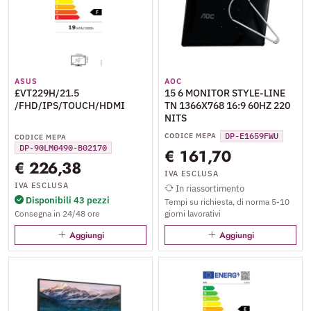
ASUS
AOC
£VT229H/21.5
15 6 MONITOR STYLE-LINE
/FHD/IPS/TOUCH/HDMI
TN 1366X768 16:9 60HZ 220
NITS
DP-E1659FWU
CODICE MEPA
CODICE MEPA
DP-90LM0490-B02170
€ 161,70
€ 226,38
IVA ESCLUSA
IVA ESCLUSA
In riassortimento
Disponibili 43 pezzi
Tempi su richiesta, di norma 5-10
Consegna in 24/48 ore
giorni lavorativi
Aggiungi
Aggiungi