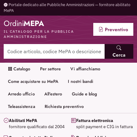
Portale dedicato alle Pubbliche Amministrazioni — fornitore abilitato
MePA
Ordini
MEPA
Preventivo
IL CATALOGO PER LA PUBBLICA
AMMINISTRAZIONE
Cerca
Catalogo
Per settore
Vi affianchiamo
Come acquistare su MePA
I nostri bandi
Arredo ufficio
All'estero
Guide e blog
Teleassistenza
Richiesta preventivo
Abilitati MePA
Fattura elettronica
fornitore qualificato dal 2004
split payment e CIG in fattura