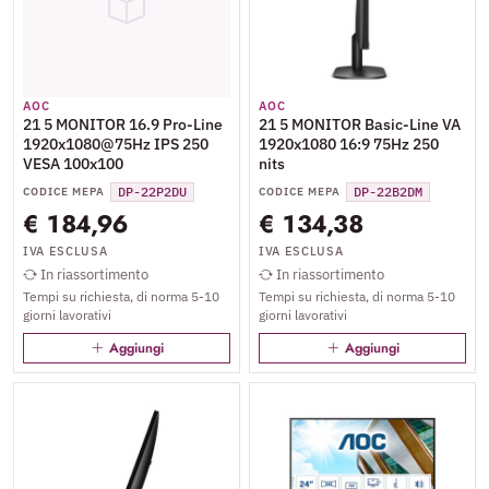
AOC
AOC
21 5 MONITOR 16.9 Pro-Line
21 5 MONITOR Basic-Line VA
1920x1080@75Hz IPS 250
1920x1080 16:9 75Hz 250
VESA 100x100
nits
DP-22P2DU
DP-22B2DM
CODICE MEPA
CODICE MEPA
€ 184,96
€ 134,38
IVA ESCLUSA
IVA ESCLUSA
In riassortimento
In riassortimento
Tempi su richiesta, di norma 5-10
Tempi su richiesta, di norma 5-10
giorni lavorativi
giorni lavorativi
Aggiungi
Aggiungi