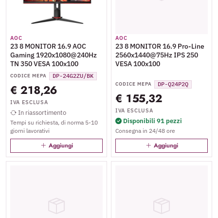
AOC
AOC
23 8 MONITOR 16.9 AOC
23 8 MONITOR 16.9 Pro-Line
Gaming 1920x1080@240Hz
2560x1440@75Hz IPS 250
TN 350 VESA 100x100
VESA 100x100
DP-24G2ZU/BK
CODICE MEPA
DP-Q24P2Q
CODICE MEPA
€ 218,26
€ 155,32
IVA ESCLUSA
IVA ESCLUSA
In riassortimento
Disponibili 91 pezzi
Tempi su richiesta, di norma 5-10
giorni lavorativi
Consegna in 24/48 ore
Aggiungi
Aggiungi