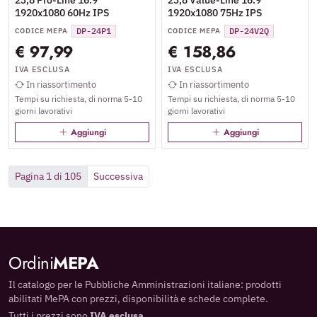
23,8 Pro-Line 16.9
23,8 Value-Line 16.9
1920x1080 60Hz IPS
1920x1080 75Hz IPS
DP-24P1
DP-24V2Q
CODICE MEPA
CODICE MEPA
€ 97,99
€ 158,86
IVA ESCLUSA
IVA ESCLUSA
In riassortimento
In riassortimento
Tempi su richiesta, di norma 5-10
Tempi su richiesta, di norma 5-10
giorni lavorativi
giorni lavorativi
Aggiungi
Aggiungi
Pagina 1 di 105
Successiva
Ordini
MEPA
Il catalogo per le Pubbliche Amministrazioni italiane: prodotti
abilitati MePA con prezzi, disponibilità e schede complete.
Tutti i prezzi sono
IVA esclusa
.