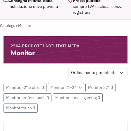
Consegna in tutta Italia
Prezzi pubblici
installazione dove prevista
sempre IVA esclusa, senza
registrarsi
Catalogo
›
Monitor
2504 PRODOTTI ABILITATI MEPA
Monitor
Monitor 32" e oltre
0
Monitor 21-24"
0
Monitor 27"
0
Monitor professionali
0
Monitor curvi e gaming
0
Monitor touch
9