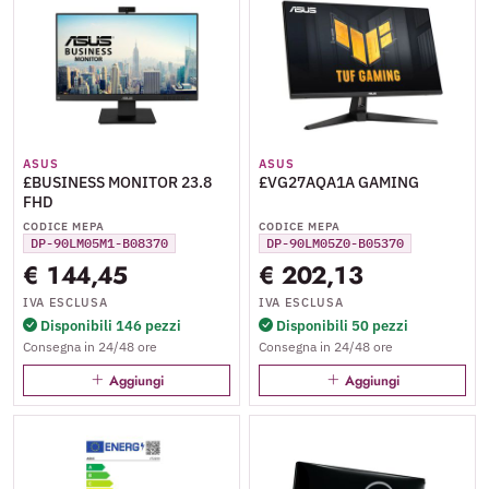
ASUS
ASUS
£BUSINESS MONITOR 23.8
£VG27AQA1A GAMING
FHD
CODICE MEPA
CODICE MEPA
DP-90LM05M1-B08370
DP-90LM05Z0-B05370
€ 144,45
€ 202,13
IVA ESCLUSA
IVA ESCLUSA
Disponibili 146 pezzi
Disponibili 50 pezzi
Consegna in 24/48 ore
Consegna in 24/48 ore
Aggiungi
Aggiungi