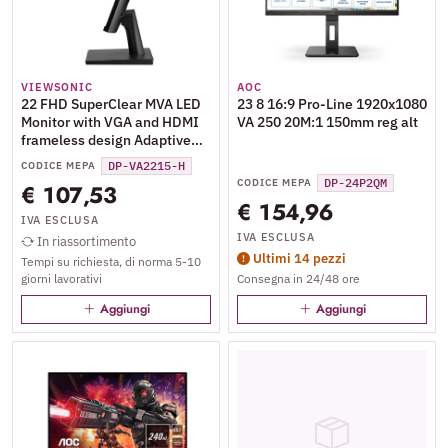
VIEWSONIC
AOC
22 FHD SuperClear MVA LED
23 8 16:9 Pro-Line 1920x1080
Monitor with VGA and HDMI
VA 250 20M:1 150mm reg alt
frameless design Adaptive
Sync 75hz
DP-VA2215-H
CODICE MEPA
DP-24P2QM
CODICE MEPA
€ 107,53
€ 154,96
IVA ESCLUSA
IVA ESCLUSA
In riassortimento
Ultimi 14 pezzi
Tempi su richiesta, di norma 5-10
giorni lavorativi
Consegna in 24/48 ore
Aggiungi
Aggiungi