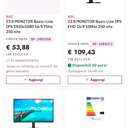
AOC
AOC
23 8 MONITOR Basic-Line
23 8 MONITOR Basic Line IPS
IPS 1920x1080 16:9 75Hz
FHD 16:9 100Hz 250 nits
250 nits
DP-24B2XDA
CODICE MEPA
DP-24B3CF2
CODICE MEPA
€ 53,88
€ 109,43
IVA ESCLUSA
IVA ESCLUSA
In riassortimento
Disponibili 50 pezzi
Tempi su richiesta, di norma 5-10
giorni lavorativi
Consegna in 24/48 ore
Aggiungi
Aggiungi