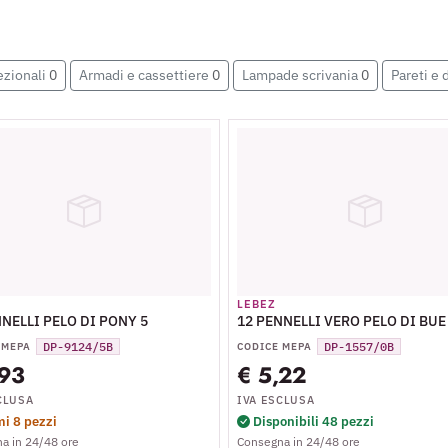
ezionali
0
Armadi e cassettiere
0
Lampade scrivania
0
Pareti e 
LEBEZ
NNELLI PELO DI PONY 5
12 PENNELLI VERO PELO DI BUE
DP-9124/5B
DP-1557/0B
 MEPA
CODICE MEPA
,93
€ 5,22
CLUSA
IVA ESCLUSA
mi 8 pezzi
Disponibili 48 pezzi
a in 24/48 ore
Consegna in 24/48 ore