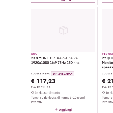
AOC
VIEWS
23 8 MONITOR Basic-Line VA
27 QHD
1920x1080 16:9 75Hz 250 nits
Monito
speake
DP-24B2XDAM
CODICE MEPA
CODICE
€ 117,23
€ 2
IVA ESCLUSA
IVA ES
In riassortimento
In ri
Tempi su richiesta, di norma 5-10 giorni
Tempi su
lavorativi
lavorativ
Aggiungi