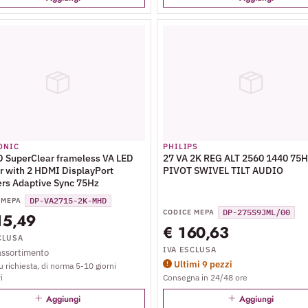
ONIC
PHILIPS
 SuperClear frameless VA LED
27 VA 2K REG ALT 2560 1440 75
r with 2 HDMI DisplayPort
PIVOT SWIVEL TILT AUDIO
rs Adaptive Sync 75Hz
DP-VA2715-2K-MHD
 MEPA
DP-275S9JML/00
CODICE MEPA
15,49
€ 160,63
CLUSA
IVA ESCLUSA
assortimento
Ultimi 9 pezzi
 richiesta, di norma 5-10 giorni
i
Consegna in 24/48 ore
Aggiungi
Aggiungi