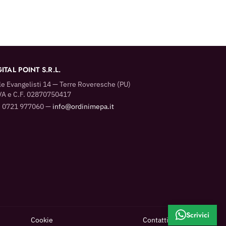
ITAL POINT S.R.L.
le Evangelisti 14 — Terre Roveresche (PU)
VA e C.F. 02870750417
. 0721 977060 —
info@ordinimepa.it
Scrivici
Cookie
Contatti