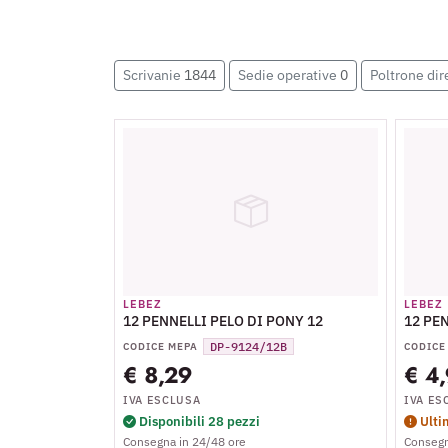
Scrivanie
1844
Sedie operative
0
Poltrone dir
LEBEZ
LEBEZ
12 PENNELLI PELO DI PONY 12
12 PE
DP-9124/12B
CODICE MEPA
CODICE
€ 8,29
€ 4
IVA ESCLUSA
IVA ES
Disponibili 28 pezzi
Ulti
Consegna in 24/48 ore
Consegn