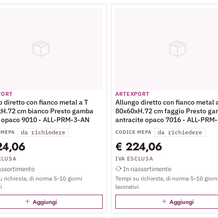
PORT
ARTEXPORT
 diretto con fianco metal a T
Allungo diretto con fianco metal 
H.72 cm bianco Presto gamba
80x60xH.72 cm faggio Presto g
 opaco 9010 - ALL-PRM-3-AN
antracite opaco 7016 - ALL-PRM
da richiedere
da richiedere
 MEPA
CODICE MEPA
24,06
€ 224,06
CLUSA
IVA ESCLUSA
assortimento
In riassortimento
 richiesta, di norma 5-10 giorni
Tempi su richiesta, di norma 5-10 giorn
i
lavorativi
Aggiungi
Aggiungi