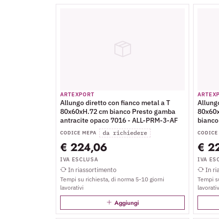
ARTEXPORT
ARTEX
Allungo diretto con fianco metal a T
Allungo
80x60xH.72 cm bianco Presto gamba
80x60x
antracite opaco 7016 - ALL-PRM-3-AF
bianco
da richiedere
CODICE MEPA
CODICE
€ 224,06
€ 2
IVA ESCLUSA
IVA ES
In riassortimento
In ri
Tempi su richiesta, di norma 5-10 giorni
Tempi su
lavorativi
lavorativ
Aggiungi