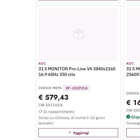
AOC
AOC
31 5 MONITOR Pro-Line VA 3840x2160
31 5 
16:9 60Hz 350 nits
2560X1
DP-U32P2CA
CODICE MEPA
CODICE
€ 579,43
€ 1
IVA ESCLUSA
IVA ES
In riassortimento
Dispo
Tempi su richiesta, di norma 5-10 giorni
lavorativi
Consegn
Aggiungi