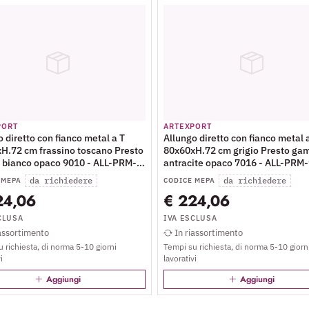
PORT
ARTEXPORT
 diretto con fianco metal a T
Allungo diretto con fianco metal 
H.72 cm frassino toscano Presto
80x60xH.72 cm grigio Presto ga
bianco opaco 9010 - ALL-PRM-
antracite opaco 7016 - ALL-PRM
da richiedere
da richiedere
 MEPA
CODICE MEPA
24,06
€ 224,06
CLUSA
IVA ESCLUSA
assortimento
In riassortimento
 richiesta, di norma 5-10 giorni
Tempi su richiesta, di norma 5-10 giorn
i
lavorativi
Aggiungi
Aggiungi