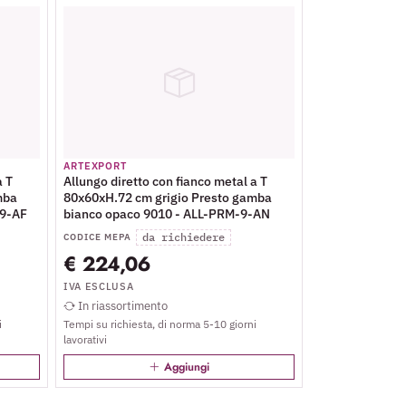
ARTEXPORT
a T
Allungo diretto con fianco metal a T
mba
80x60xH.72 cm grigio Presto gamba
-9-AF
bianco opaco 9010 - ALL-PRM-9-AN
da richiedere
CODICE MEPA
€ 224,06
IVA ESCLUSA
In riassortimento
i
Tempi su richiesta, di norma 5-10 giorni
lavorativi
Aggiungi