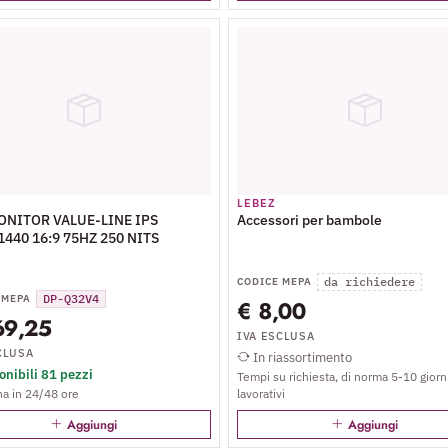
LEBEZ
MONITOR VALUE-LINE IPS
Accessori per bambole
440 16:9 75HZ 250 NITS
da richiedere
CODICE MEPA
DP-Q32V4
 MEPA
€ 8,00
69,25
IVA ESCLUSA
CLUSA
In riassortimento
nibili 81 pezzi
Tempi su richiesta, di norma 5-10 giorn
a in 24/48 ore
lavorativi
Aggiungi
Aggiungi