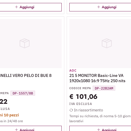
Aggiungi
Aggiungi
AOC
NELLI VERO PELO DI BUE 8
21 5 MONITOR Basic-Line VA
1920x1080 16:9 75Hz 250 nits
DP-22B2AM
CODICE MEPA
DP-1557/8B
 MEPA
€ 101,06
,22
IVA ESCLUSA
CLUSA
In riassortimento
mi 10 pezzi
Tempi su richiesta, di norma 5-10 giorn
a in 24/48 ore
lavorativi
Aggiungi
Aggiungi