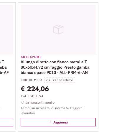
ARTEXPORT
a T
Allungo diretto con fianco metal a T
amba
80x60xH.72 cm faggio Presto gamba
-6-AF
bianco opaco 9010 - ALL-PRM-6-AN
da richiedere
CODICE MEPA
€ 224,06
IVA ESCLUSA
In riassortimento
i
Tempi su richiesta, di norma 5-10 giorni
lavorativi
Aggiungi