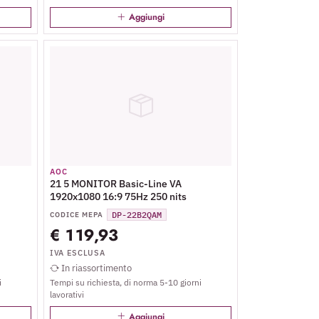
Aggiungi
AOC
21 5 MONITOR Basic-Line VA
1920x1080 16:9 75Hz 250 nits
DP-22B2QAM
CODICE MEPA
€ 119,93
IVA ESCLUSA
In riassortimento
i
Tempi su richiesta, di norma 5-10 giorni
lavorativi
Aggiungi