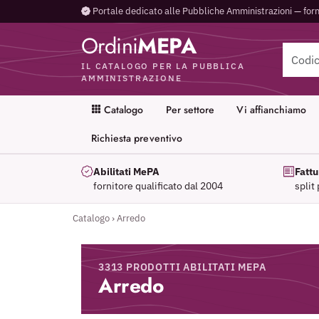
Portale dedicato alle Pubbliche Amministrazioni — forn
Ordini
MEPA
IL CATALOGO PER LA PUBBLICA
AMMINISTRAZIONE
Catalogo
Per settore
Vi affianchiamo
Richiesta preventivo
Abilitati MePA
Fattu
fornitore qualificato dal 2004
split
Catalogo
›
Arredo
3313 PRODOTTI ABILITATI MEPA
Arredo