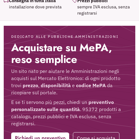
Consegna in tutta Italia
Prezzi pubblici
installazione dove prevista
sempre IVA esclusa, senza
registrarsi
DEDICATO ALLE PUBBLICHE AMMINISTRAZIONI
Acquistare su MePA,
reso semplice
Un sito nato per aiutare le Amministrazioni negli
acquisti sul Mercato Elettronico: di ogni prodotto
trovi
prezzo
,
disponibilità
e
codice MePA
da
ricopiare sul portale.
E se ti servono più pezzi, chiedi un
preventivo
personalizzato sulle quantità
. 95372 prodotti a
catalogo, prezzi pubblici e IVA esclusa, senza
registrarsi.
Richiedi un preventivo
Come si acquista