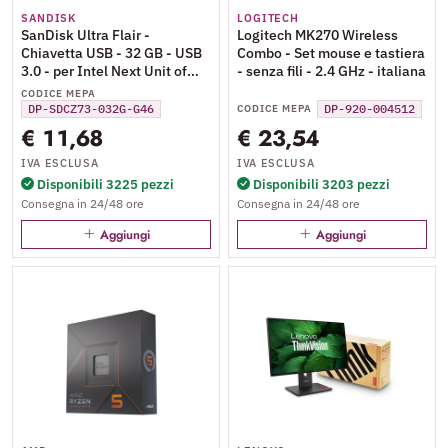
SANDISK
LOGITECH
SanDisk Ultra Flair -
Logitech MK270 Wireless
Chiavetta USB - 32 GB - USB
Combo - Set mouse e tastiera
3.0 - per Intel Next Unit of
- senza fili - 2.4 GHz - italiana
Computing 12 Pro Kit -
CODICE MEPA
NUC12WSKi3
DP-SDCZ73-032G-G46
DP-920-004512
CODICE MEPA
€ 11,68
€ 23,54
IVA ESCLUSA
IVA ESCLUSA
Disponibili 3225 pezzi
Disponibili 3203 pezzi
Consegna in 24/48 ore
Consegna in 24/48 ore
Aggiungi
Aggiungi