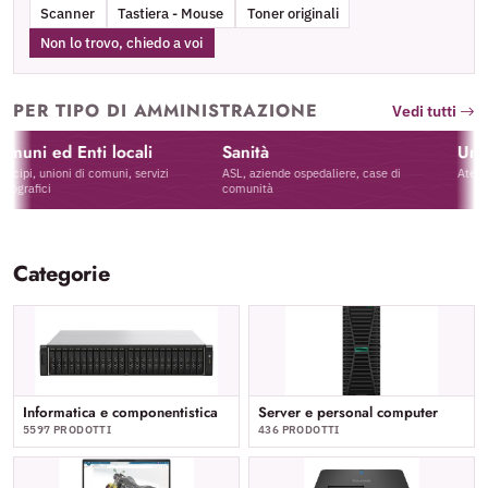
Scanner
Tastiera - Mouse
Toner originali
Non lo trovo, chiedo a voi
PER TIPO DI AMMINISTRAZIONE
Vedi tutti
 ed Enti locali
Sanità
Universi
 unioni di comuni, servizi
ASL, aziende ospedaliere, case di
Atenei, dipa
ici
comunità
Categorie
Informatica e componentistica
Server e personal computer
5597 PRODOTTI
436 PRODOTTI