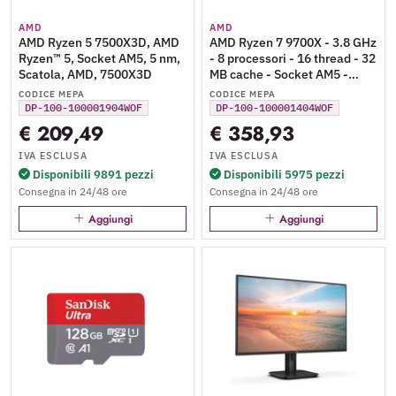
AMD
AMD
AMD Ryzen 5 7500X3D, AMD
AMD Ryzen 7 9700X - 3.8 GHz
Ryzen™ 5, Socket AM5, 5 nm,
- 8 processori - 16 thread - 32
Scatola, AMD, 7500X3D
MB cache - Socket AM5 -
PIB/WOF
CODICE MEPA
CODICE MEPA
DP-100-100001904WOF
DP-100-100001404WOF
€ 209,49
€ 358,93
IVA ESCLUSA
IVA ESCLUSA
Disponibili 9891 pezzi
Disponibili 5975 pezzi
Consegna in 24/48 ore
Consegna in 24/48 ore
Aggiungi
Aggiungi