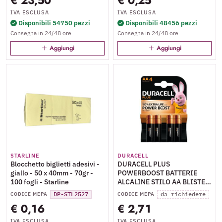
€ 23,50
€ 0,25
IVA ESCLUSA
IVA ESCLUSA
Disponibili 54750 pezzi
Disponibili 48456 pezzi
Consegna in 24/48 ore
Consegna in 24/48 ore
Aggiungi
Aggiungi
STARLINE
DURACELL
Blocchetto biglietti adesivi -
DURACELL PLUS
giallo - 50 x 40mm - 70gr -
POWERBOOST BATTERIE
100 fogli - Starline
ALCALINE STILO AA BLISTER
4 Pz.
DP-STL2527
da richiedere
CODICE MEPA
CODICE MEPA
€ 0,16
€ 2,71
IVA ESCLUSA
IVA ESCLUSA