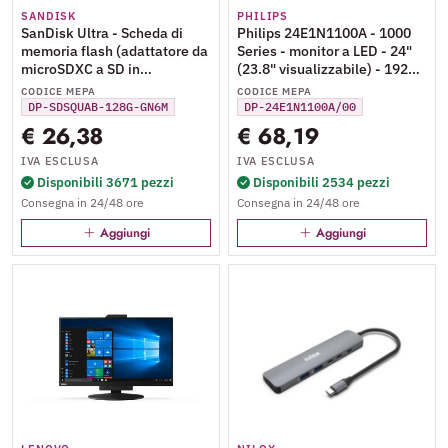
SANDISK
PHILIPS
SanDisk Ultra - Scheda di
Philips 24E1N1100A - 1000
memoria flash (adattatore da
Series - monitor a LED - 24"
microSDXC a SD in
(23.8" visualizzabile) - 1920 x
dotazione) - 128 GB - A1 /
1080 Full HD (1080p) @ 100
CODICE MEPA
CODICE MEPA
UHS Class 1 / Class10 - UHS-
Hz - IPS - 250 cd/m² - 1300:1
DP-SDSQUAB-128G-GN6M
DP-24E1N1100A/00
I microSDXC
- 1 ms - HDMI, VGA -
€ 26,38
€ 68,19
altoparlanti - nero
IVA ESCLUSA
IVA ESCLUSA
Disponibili 3671 pezzi
Disponibili 2534 pezzi
Consegna in 24/48 ore
Consegna in 24/48 ore
Aggiungi
Aggiungi