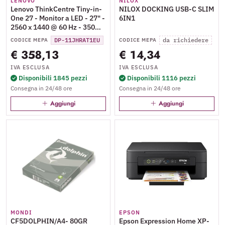
LENOVO
NILOX
Lenovo ThinkCentre Tiny-in-
NILOX DOCKING USB-C SLIM
One 27 - Monitor a LED - 27" -
6IN1
2560 x 1440 @ 60 Hz - 350
cd/m² - 1000:1 - 4 ms - HDMI,
DP-11JHRAT1EU
da richiedere
CODICE MEPA
CODICE MEPA
DisplayPort - altoparlanti -
€ 358,13
€ 14,34
nero - per ThinkCentre neo
70t 11YU
IVA ESCLUSA
IVA ESCLUSA
Disponibili 1845 pezzi
Disponibili 1116 pezzi
Consegna in 24/48 ore
Consegna in 24/48 ore
Aggiungi
Aggiungi
MONDI
EPSON
CF5DOLPHIN/A4- 80GR
Epson Expression Home XP-