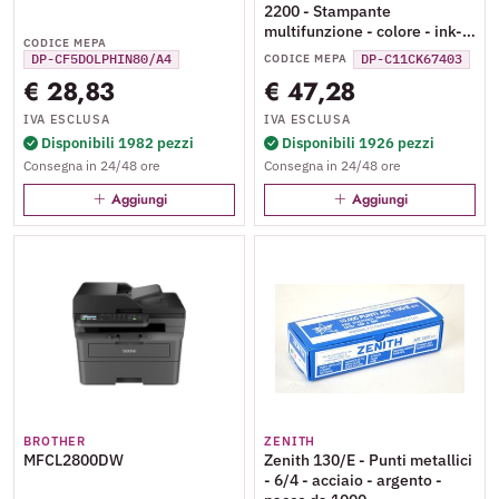
2200 - Stampante
multifunzione - colore - ink-
CODICE MEPA
jet - A4/Legal (supporti) - fino
DP-CF5DOLPHIN80/A4
DP-C11CK67403
CODICE MEPA
a 8 ppm (stampa) - 50 fogli -
€ 28,83
€ 47,28
USB, Wi-Fi - nero
IVA ESCLUSA
IVA ESCLUSA
Disponibili 1982 pezzi
Disponibili 1926 pezzi
Consegna in 24/48 ore
Consegna in 24/48 ore
Aggiungi
Aggiungi
BROTHER
ZENITH
MFCL2800DW
Zenith 130/E - Punti metallici
- 6/4 - acciaio - argento -