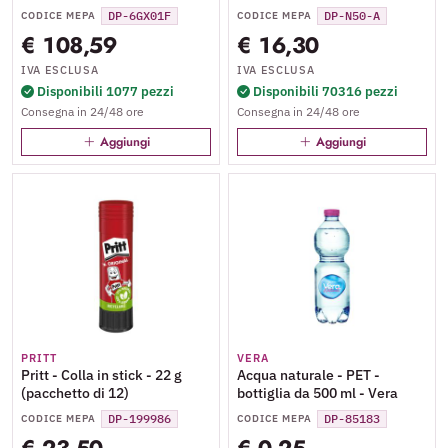
mm) (originale) - Legal
DP-6GX01F
DP-N50-A
CODICE MEPA
CODICE MEPA
(supporti) - fino a 29 ppm
€ 108,59
€ 16,30
(copia) - fino a 29 ppm
(stampa) - 150 fogli - USB
IVA ESCLUSA
IVA ESCLUSA
2.0, LAN, Wi-Fi(n), Bluetooth
Disponibili 1077 pezzi
Disponibili 70316 pezzi
Consegna in 24/48 ore
Consegna in 24/48 ore
Aggiungi
Aggiungi
PRITT
VERA
Pritt - Colla in stick - 22 g
Acqua naturale - PET -
(pacchetto di 12)
bottiglia da 500 ml - Vera
DP-199986
DP-85183
CODICE MEPA
CODICE MEPA