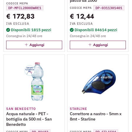
pacco da 1000
CODICE MEPA
DP-MFCL2800DWRE1
DP-0311301401
CODICE MEPA
€ 172,83
€ 12,44
IVA ESCLUSA
IVA ESCLUSA
Disponibili 1815 pezzi
Disponibili 84614 pezzi
Consegna in 24/48 ore
Consegna in 24/48 ore
Aggiungi
Aggiungi
SAN BENEDETTO
STARLINE
Acqua naturale - PET -
Correttore a nastro - 5mm x
bottiglia da 500 ml - San
8mt - Starline
Benedetto
DP-81683
DP-STL1504
CODICE MEPA
CODICE MEPA