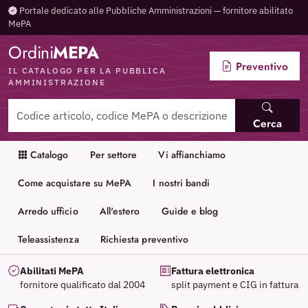
Portale dedicato alle Pubbliche Amministrazioni — fornitore abilitato
MePA
Ordini
MEPA
Preventivo
IL CATALOGO PER LA PUBBLICA
AMMINISTRAZIONE
Cerca
Catalogo
Per settore
Vi affianchiamo
Come acquistare su MePA
I nostri bandi
Arredo ufficio
All'estero
Guide e blog
Teleassistenza
Richiesta preventivo
Abilitati MePA
Fattura elettronica
fornitore qualificato dal 2004
split payment e CIG in fattura