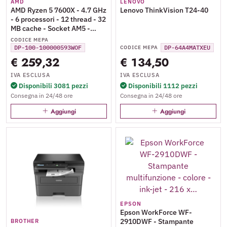
AMD
LENOVO
AMD Ryzen 5 7600X - 4.7 GHz
Lenovo ThinkVision T24-40
- 6 processori - 12 thread - 32
MB cache - Socket AM5 -
PIB/WOF
CODICE MEPA
DP-100-100000593WOF
DP-64A4MATXEU
CODICE MEPA
€ 259,32
€ 134,50
IVA ESCLUSA
IVA ESCLUSA
Disponibili 3081 pezzi
Disponibili 1112 pezzi
Consegna in 24/48 ore
Consegna in 24/48 ore
Aggiungi
Aggiungi
EPSON
Epson WorkForce WF-
2910DWF - Stampante
BROTHER