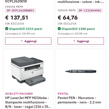
DCPL2620DW
multifunzione - colore - ink-
jet - 216 x 297 mm (originale)
CODICE MEPA
- A4/Letter (supporti) - fino a
DP-DCPL2620DWRE1
DP-C11CK64402
CODICE MEPA
10 ppm (stampa) - 100 fogli -
€ 137,51
€ 64,76
USB 2.0, Wi-Fi(n)
IVA ESCLUSA
IVA ESCLUSA
Disponibili 1533 pezzi
Disponibili 1380 pezzi
Consegna in 24/48 ore
Consegna in 24/48 ore
Aggiungi
Aggiungi
HEWLETT-PACKARD
PENTEL
HP LaserJet MFP M234sdw -
Pentel PEN - Marcatore -
Stampante multifunzione -
permanente - nero - 2.2 mm
B/N - laser - Legal (216 x 356