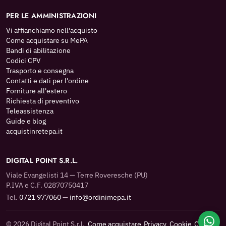
PER LE AMMINISTRAZIONI
Vi affianchiamo nell'acquisto
Come acquistare su MePA
Bandi di abilitazione
Codici CPV
Trasporto e consegna
Contatti e dati per l'ordine
Forniture all'estero
Richiesta di preventivo
Teleassistenza
Guide e blog
acquistinretepa.it
DIGITAL POINT S.R.L.
Viale Evangelisti 14 — Terre Roveresche (PU)
P.IVA e C.F. 02870750417
Tel.
0721 977060
—
info@ordinimepa.it
© 2026 Digital Point S.r.l.
Come acquistare
Privacy
Cookie
Contatti